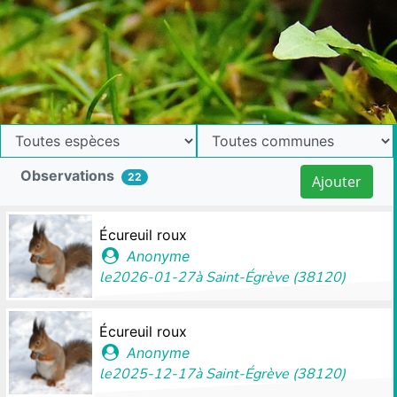
Observations
22
Ajouter
Écureuil roux
Anonyme
le
2026-01-27
à
Saint-Égrève (38120)
Écureuil roux
Anonyme
le
2025-12-17
à
Saint-Égrève (38120)