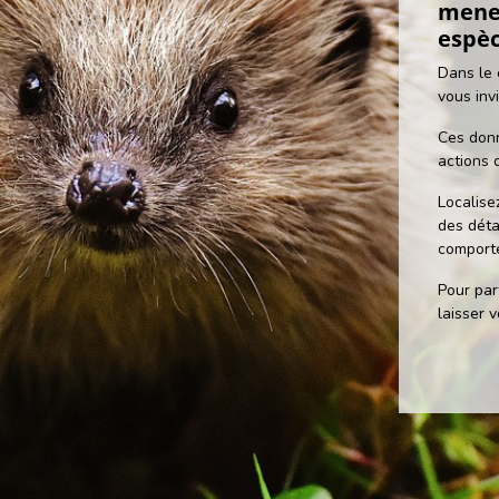
mener
espèc
Dans le 
vous inv
Ces donn
actions 
Localise
des déta
comporte
Pour part
laisser 