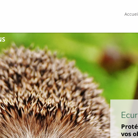
Accuei
NS
Ecur
Proté
vos o