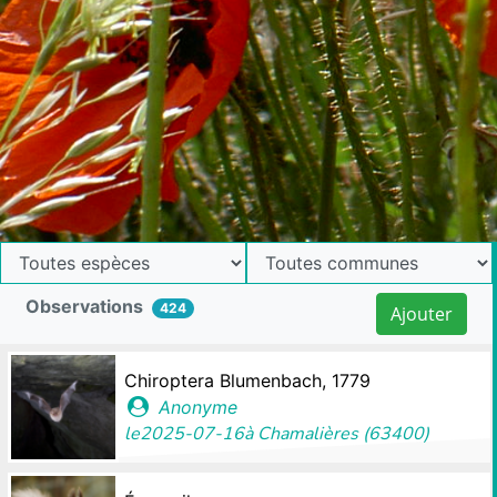
Observations
424
Ajouter
Chiroptera Blumenbach, 1779
Anonyme
le
2025-07-16
à
Chamalières (63400)