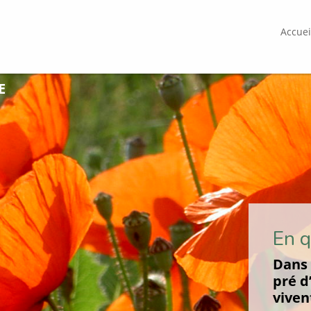
Accuei
E
En q
Dans 
pré d
viven