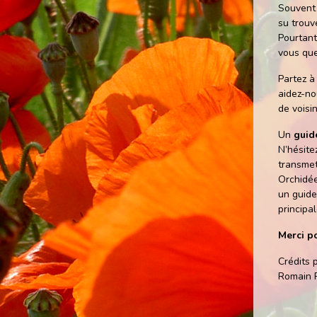
Souvent 
su trouv
Pourtant
vous que
Partez à
aidez-no
de voisi
Un
guid
N’hésite
transmet
Orchidée
un guide
principa
Merci po
Crédits 
Romain R