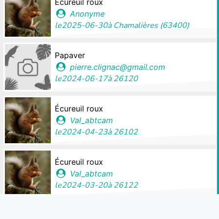
Écureuil roux
Anonyme
le
2025-06-30
à
Chamalières (63400)
Papaver
pierre.clignac@gmail.com
le
2024-06-17
à
26120
Écureuil roux
Val_abtcam
le
2024-04-23
à
26102
Écureuil roux
Val_abtcam
le
2024-03-20
à
26122
Citron (Le)