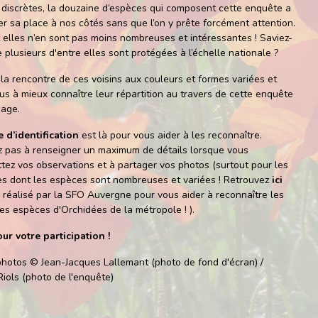
discrètes, la douzaine d’espèces qui composent cette enquête a
er sa place à nos côtés sans que l’on y prête forcément attention.
 elles n’en sont pas moins nombreuses et intéressantes ! Saviez-
 plusieurs d'entre elles sont protégées à l’échelle nationale ?
 la rencontre de ces voisins aux couleurs et formes variées et
us à mieux connaître leur répartition au travers de cette enquête
nage.
e d’identification
est là pour vous aider à les reconnaître.
z pas à renseigner un maximum de détails lorsque vous
tez vos observations et à partager vos photos (surtout pour les
s dont les espèces sont nombreuses et variées ! Retrouvez
ici
 réalisé par la SFO Auvergne pour vous aider à reconnaître les
les espèces d'Orchidées de la métropole ! ).
ur votre participation !
photos © Jean-Jacques Lallemant (photo de fond d'écran) /
iols (photo de l'enquête)