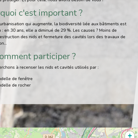
quoi c'est important ?
'urbanisation qui augmente, la biodiversité liée aux bâtiments est
n : en 30 ans, elle a diminué de 29 %. Les causes ? Moins de
destruction des nids et fermeture des cavités lors des travaux de
n...
omment participer ?
rchons à recenser les nids et cavités utilisés par :
ndelle de fenêtre
ndelle de rocher
tinet noir
tinet à ventre blanc
ineau domestique
enquête permet également de localiser les foyers de pigeon
souhaitez partager des observations sur d'autres espèces -->
+
ne-aura.org
.