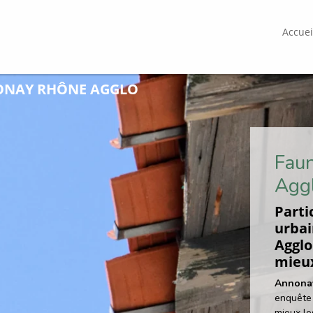
Accuei
NONAY RHÔNE AGGLO
Faun
Agg
Parti
urbai
Agglo
mieux
Annona
enquête 
mieux le