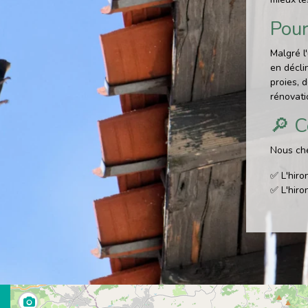
Pour
Malgré l
en décli
proies, 
rénovatio
🔎 C
Nous che
✅ L'hiro
✅ L'hiro
✅ Le mar
✅ Le mar
✅ Le mo
✅ Cette 
biset
Si vous 
www.fau