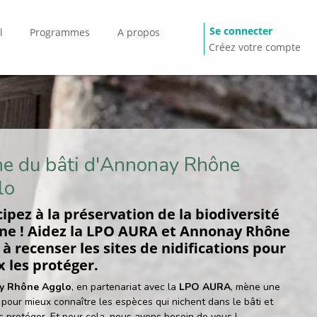
Se connecter
l
Programmes
A propos
Créez votre compte
e du bâti d'Annonay Rhône
lo
cipez à la préservation de la biodiversité
ne ! Aidez la LPO AURA et Annonay Rhône
 à recenser les sites de nidifications pour
 les protéger.
y Rhône Agglo
, en partenariat avec la
LPO AURA
, mène une
pour mieux connaître les espèces qui nichent dans le bâti et
s protéger. Et pour cela, nous avons besoin de vous !