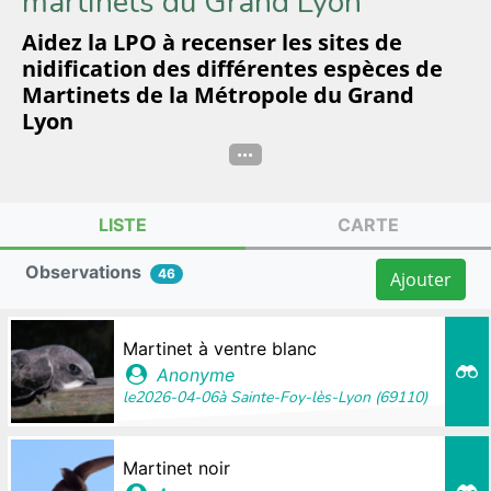
martinets du Grand Lyon
Aidez la LPO à recenser les sites de
nidification des différentes espèces de
Martinets de la Métropole du Grand
Lyon
...
LISTE
CARTE
Observations
46
Ajouter
Martinet à ventre blanc
Anonyme
le
2026-04-06
à
Sainte-Foy-lès-Lyon (69110)
Martinet noir